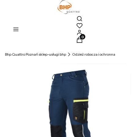
Otwórz wyszukiwarkę
Produkty w koszyku: 0. Zoba
Bhp Quattro Poznań sklep-usługi bhp
Odzież robocza i ochronna