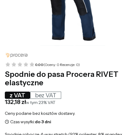
0.00
(Oceny: 0 Recenzje: 0)
Spodnie do pasa Procera RIVET
elastyczne
z VAT
bez VAT
Cena
132,18 zł
w tym 23% VAT
w tym
23%
VAT
Ceny podane bez kosztów dostawy.
Czas wysyłki:
do 3 dni
Spodnie robocze 4-way stretch (92% poliester, 8% spandex,