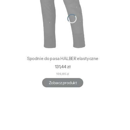
Spodnie do pasa HALBER elastyczne
Cena
131,44 zł
Cena
106,86 zł
Zobacz produkt