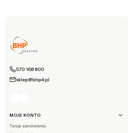
570 168 800
sklep@bhp4.pl
Linki w stopce
MOJE KONTO
Twoje zamówienia