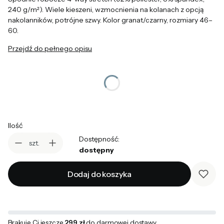
240 g/m²). Wiele kieszeni, wzmocnienia na kolanach z opcją
nakolanników, potrójne szwy. Kolor granat/czarny, rozmiary 46–
60.
Przejdź do pełnego opisu
*
Odzież Procera rozmiar / wzrost / pas
Wybierz
Ilość
Dostępność:
szt.
dostępny
Dodaj do koszyka
Brakuje Ci jeszcze
299 zł
do darmowej dostawy