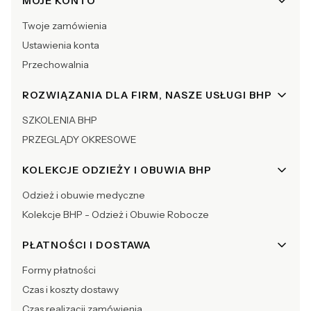
Linki w stopce
MOJE KONTO
Twoje zamówienia
Ustawienia konta
Przechowalnia
ROZWIĄZANIA DLA FIRM, NASZE USŁUGI BHP
SZKOLENIA BHP
PRZEGLĄDY OKRESOWE
KOLEKCJE ODZIEŻY I OBUWIA BHP
Odzież i obuwie medyczne
Kolekcje BHP - Odzież i Obuwie Robocze
PŁATNOŚCI I DOSTAWA
Formy płatności
Czas i koszty dostawy
Czas realizacji zamówienia