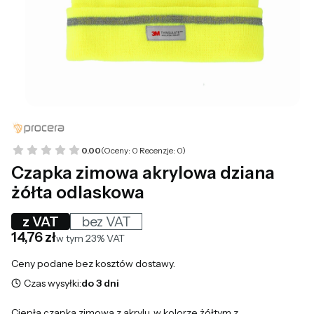
0.00
(Oceny: 0 Recenzje: 0)
Czapka zimowa akrylowa dziana
żółta odlaskowa
z VAT
bez VAT
Cena
14,76 zł
w tym 23% VAT
w tym
23%
VAT
Ceny podane bez kosztów dostawy.
Czas wysyłki:
do 3 dni
Ciepła czapka zimowa z akrylu, w kolorze żółtym z