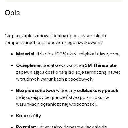
Opis
Ciepła czapka zimowa idealna do pracy w niskich
temperaturach oraz codziennego użytkowania.
Materiał:
dzianina 100% akryl, miękka i elastyczna.
Ocieplenie:
dodatkowa warstwa
3M Thinsulate
,
zapewniająca doskonałą izolację termiczną nawet
w trudnych warunkach pogodowych.
Bezpieczeństwo:
widoczny
odblaskowy pasek
,
zwiększający bezpieczeństwo po zmroku i w
warunkach ograniczonej widoczności.
Kolor:
żółty.
Rozmiar:
uniwersalny, dopasowujący się do