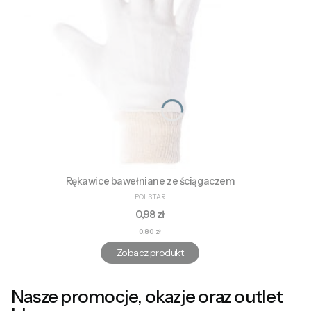
Rękawice bawełniane ze ściągaczem
PRODUCENT
POLSTAR
Cena
0,98 zł
Cena
0,80 zł
Zobacz produkt
Nasze promocje, okazje oraz outlet