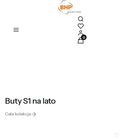
Otwórz wyszukiwarkę
Produkty w koszyku: 0. Zoba
Buty S1 na lato
Cała kolekcja