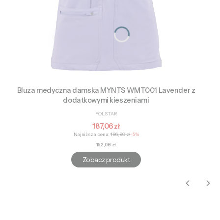
Bluza medyczna damska MYNTS WMT001 Lavender z
dodatkowymi kieszeniami
PRODUCENT
POLSTAR
Cena promocyjna
187,06 zł
Najniższa cena:
196,90 zł
-5%
Cena
152,08 zł
Zobacz produkt