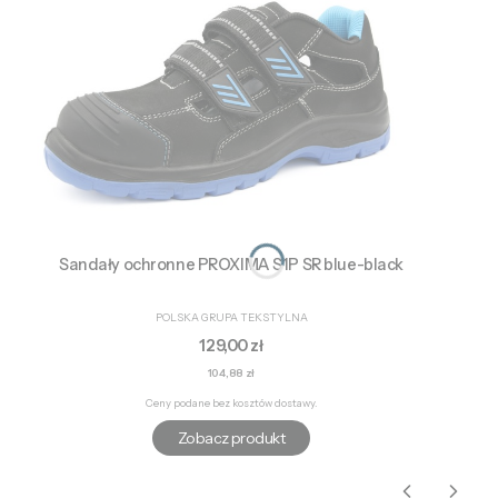
Sandały ochronne PROXIMA S1P SR blue-black
PRODUCENT
POLSKA GRUPA TEKSTYLNA
Cena
129,00 zł
Cena
104,88 zł
Ceny podane bez kosztów dostawy.
Zobacz produkt