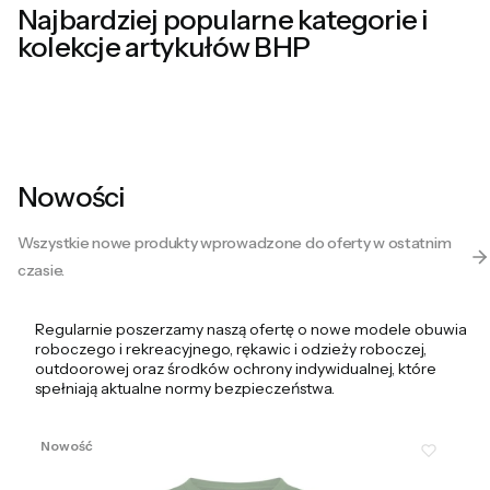
ochronne
ochronna
Najbardziej popularne kategorie i
i
i
kolekcje artykułów BHP
robocze
robocza
Nowości
Wszystkie nowe produkty wprowadzone do oferty w ostatnim
czasie.
Regularnie poszerzamy naszą ofertę o nowe modele obuwia
roboczego i rekreacyjnego, rękawic i odzieży roboczej,
outdoorowej oraz środków ochrony indywidualnej, które
spełniają aktualne normy bezpieczeństwa.
Nowość