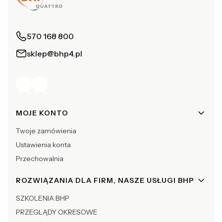
570 168 800
sklep@bhp4.pl
Linki w stopce
MOJE KONTO
Twoje zamówienia
Ustawienia konta
Przechowalnia
ROZWIĄZANIA DLA FIRM, NASZE USŁUGI BHP
SZKOLENIA BHP
PRZEGLĄDY OKRESOWE