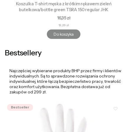
Koszulka T-shirt męska z krótkim rękawem zieleń
butelkowa/bottle green TSRA 150 regular JHK
Cena
16,35 zł
Cena
13,29 zł
Do koszyka
Bestsellery
Najczęściej wybierane produkty BHP przez firmy i klientów
indywidualnych. Są to sprawdzone rozwiązania ochrony
indywidualnej, które łączą bezpieczeństwo pracy, trwałość
oraz komfort użytkowania. Bezpłatna dostawa już od
zakupów od 299 zł.
Bestseller